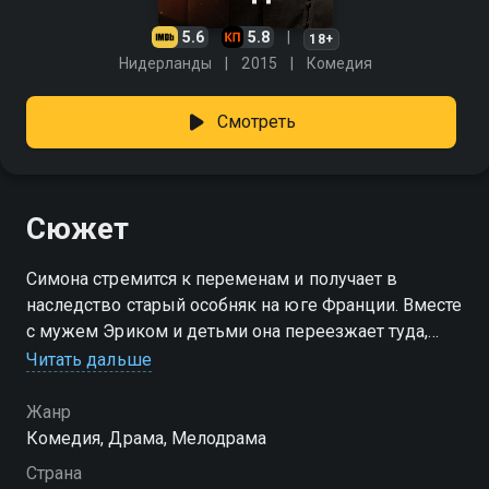
5.6
5.8
18+
Нидерланды
2015
Комедия
Смотреть
Сюжет
Симона стремится к переменам и получает в
наследство старый особняк на юге Франции. Вместе
с мужем Эриком и детьми она переезжает туда,
планируя открыть гостиницу. Пока ремонт
Читать дальше
превращается в настоящий беспорядок, Симона
вступает в страстный роман с молодым строителем
Жанр
Мишелем. Постепенно её жизнь выходит из-под
Комедия, Драма, Мелодрама
контроля, и мечта о спокойствии на французской
Страна
земле превращается в настоящий кошмар.