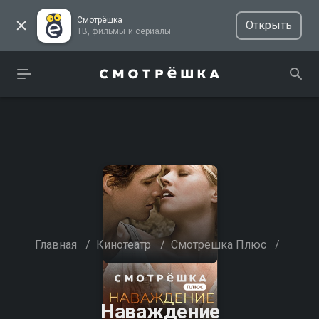
Смотрёшка
Открыть
ТВ, фильмы и сериалы
Главная
/
Кинотеатр
/
Смотрёшка Плюс
/
Наваждение