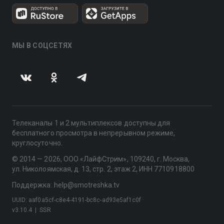
МЫ В СОЦСЕТЯХ
Телеканалы 1 и 2 мультиплексов доступны для
бесплатного просмотра в непрерывном режиме,
круглосуточно.
© 2014 — 2026, ООО «ЛайфСтрим», 109240, г. Москва,
ул. Николоямская, д. 13, стр. 2, этаж 2, ИНН 7710918800
Поддержка: help@smotreshka.tv
UUID: aaf0a5cf-c8e4-4191-bc8c-ad93e5af1c0f
v3.10.4
|
SSR