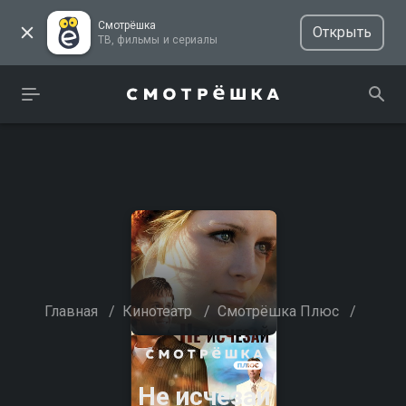
Смотрёшка
Открыть
ТВ, фильмы и сериалы
Главная
/
Кинотеатр
/
Смотрёшка Плюс
/
Не исчезай