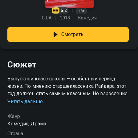
5.2
18+
США
2018
Комедия
Смотреть
Сюжет
Выпускной класс школы – особенный период
жизни. По мнению старшеклассника Райдера, этот
год должен стать самым классным. Но взросление
не может проходить без серьёзных потрясений.
Читать дальше
Жанр
Комедия, Драма
Страна