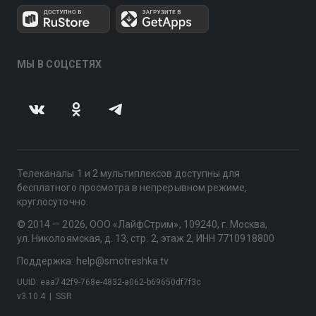
МЫ В СОЦСЕТЯХ
Телеканалы 1 и 2 мультиплексов доступны для
бесплатного просмотра в непрерывном режиме,
круглосуточно.
© 2014 — 2026, ООО «ЛайфСтрим», 109240, г. Москва,
ул. Николоямская, д. 13, стр. 2, этаж 2, ИНН 7710918800
Поддержка: help@smotreshka.tv
UUID: eaa742f9-768e-4832-a062-b69650df7f3c
v3.10.4
|
SSR