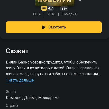
4.7
18+
США
2016
Комедия
Смотреть
Сюжет
Билли Барнс усердно трудится, чтобы обеспечить
жену Элли и их четверых детей. Элли — преданная
жена и мать, но рутина и заботы о семье заставляют
её чувствовать себя одинокой и незамеченной. Их
Читать дальше
брак начинает давать трещины. Всё меняется с
появлением брата Билли, Рэнди, который приносит
Жанр
в их жизнь весёлый хаос. Его вмешательство
Комедия, Драма, Мелодрама
затрагивает не только семью Барнс и соседа
Страна
Гордона, но и весь спокойный городок,