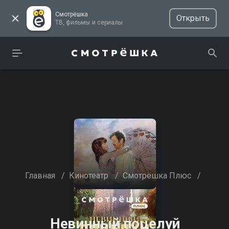
Смотрёшка
Открыть
ТВ, фильмы и сериалы
Главная
/
Кинотеатр
/
Смотрёшка Плюс
/
Невинный поцелуй