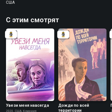
США
как Рэй обманом заселяет их в номер люкс в
местном отеле Four Seasons, выдавая себя за сына
Уолли Шона (который, как оказалось, получает
С этим смотрят
премию за особые заслуги) и вообще устраивает
большой переполох. В конце Оуэн решает внести
некоторые изменения в их отношения и в свою
жизнь.
Увези меня навсегда
Дожди по всей
территории
2020, США, Комедия