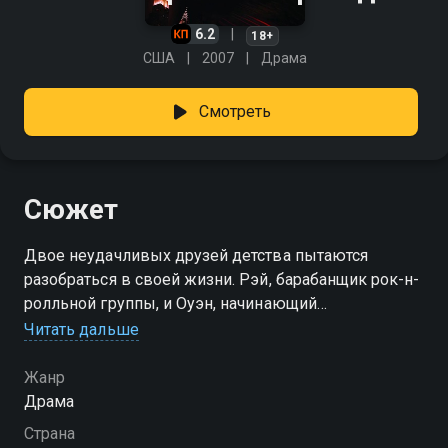
6.2
18+
США
2007
Драма
Смотреть
Сюжет
Двое неудачливых друзей детства пытаются
разобраться в своей жизни. Рэй, барабанщик рок-н-
ролльной группы, и Оуэн, начинающий
кинорежиссер, проводят большую часть своего
Читать дальше
времени, зарабатывая на жизнь случайными
заработками и пьянствуя. Когда жених Оуэна Линн
Жанр
разрывает их помолвку, Рэй отправляется вместе с
Драма
ним на кинофестиваль. Там Оуэн предпринимает
Страна
несколько попыток наладить отношения, в то время