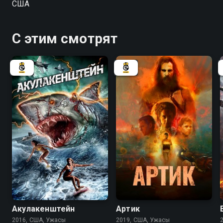
США
С этим смотрят
3.6
2.2
4.3
Акулакенштейн
Артик
2016, США, Ужасы
2019, США, Ужасы