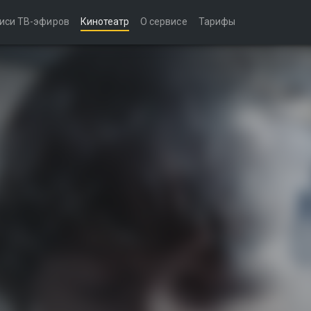
иси ТВ-эфиров
Кинотеатр
О сервисе
Тарифы