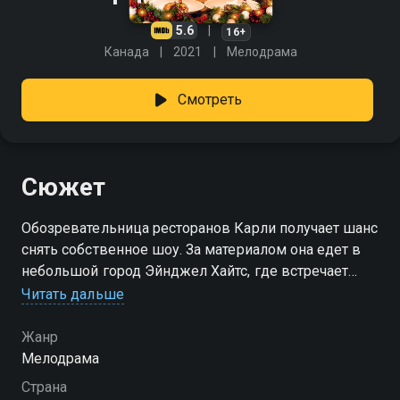
5.6
16+
Канада
2021
Мелодрама
Смотреть
Сюжет
Обозревательница ресторанов Карли получает шанс
снять собственное шоу. За материалом она едет в
небольшой город Эйнджел Хайтс, где встречает
Гранта, известного повара, собирающегося открыть
Читать дальше
собственную закусочную.
Жанр
Мелодрама
Страна