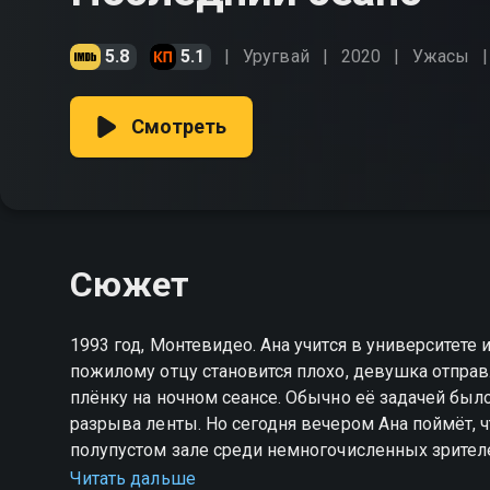
5.8
5.1
Уругвай
2020
Ужасы
Смотреть
Сюжет
1993 год, Монтевидео. Ана учится в университете 
пожилому отцу становится плохо, девушка отправл
плёнку на ночном сеансе. Обычно её задачей было
разрыва ленты. Но сегодня вечером Ана поймёт, ч
полупустом зале среди немногочисленных зрителе
вооружённый ножом и готовый устроить кроваву
Читать дальше