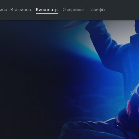
иси ТВ-эфиров
Кинотеатр
О сервисе
Тарифы