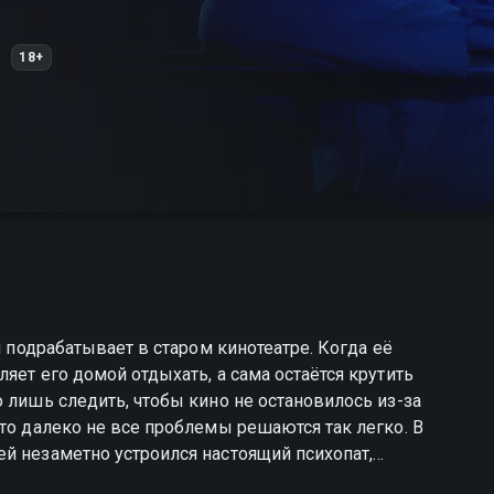
18+
и подрабатывает в старом кинотеатре. Когда её
яет его домой отдыхать, а сама остаётся крутить
 лишь следить, чтобы кино не остановилось из-за
то далеко не все проблемы решаются так легко. В
й незаметно устроился настоящий психопат,
ю расправу. Теперь девушке предстоит совсем не