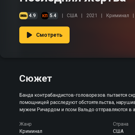
4.9
5.4
США
2021
Криминал
Смотреть
Сюжет
Банда контрабандистов-головорезов пытается ск
помощницей расследуют обстоятельства, нарушив
мужем Ричардом и псом Вальдо отправляются в 
Жанр
Страна
Криминал
США