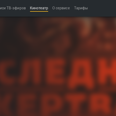
иси ТВ-эфиров
Кинотеатр
О сервисе
Тарифы