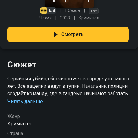
6.8
1 Сезон
18+
Чехия
2023
Криминал
Смотреть
Сюжет
Серийный убийца бесчинствует в городе уже много
лет. Все зацепки ведут в тупик. Начальник полиции
создаёт команду, где в тандеме начинают работать
максимально не похожие друг на друга люди.
Читать дальше
Жанр
Криминал
Страна