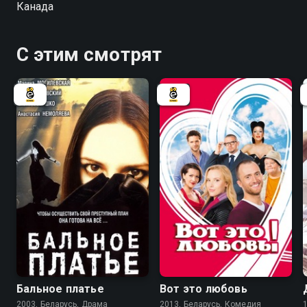
Канада
Так и началась романтическая история этой пары.
Всё было бы идеально, однако выясняется, что
Шарлотта и Мелисса – соперницы в школьном хоре,
С этим смотрят
и вообще не могут терпеть друг друга.
6.7
7.0
Бальное платье
Вот это любовь
2003, Беларусь, Драма
2013, Беларусь, Комедия