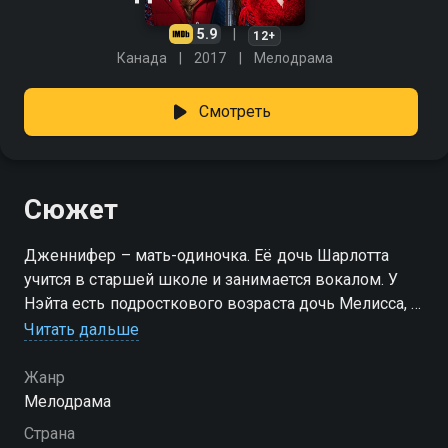
5.9
12+
Канада
2017
Мелодрама
Смотреть
Сюжет
Дженнифер – мать-одиночка. Её дочь Шарлотта
учится в старшей школе и занимается вокалом. У
Нэйта есть подросткового возраста дочь Мелисса, и
он тоже воспитывает её один. Перед новогодними
Читать дальше
праздниками Дженнифер и Нэйт знакомятся
благодаря забавному случаю. Дело в том, что
Жанр
девушке хотелось украсить дом и придомовую
Мелодрама
территорию к Рождеству, а светодиодный олень
Страна
никак не хотел зажигаться. С починкой помог Нэйт.