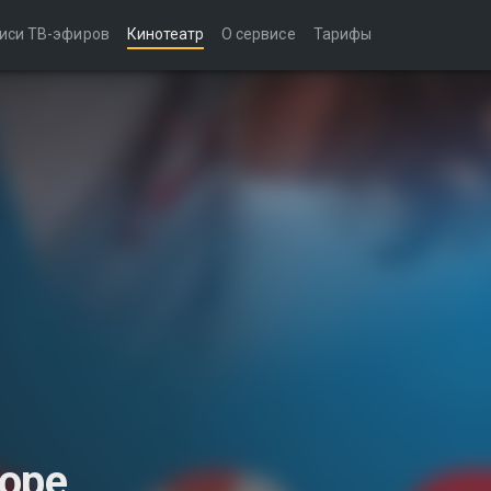
иси ТВ-эфиров
Кинотеатр
О сервисе
Тарифы
оре