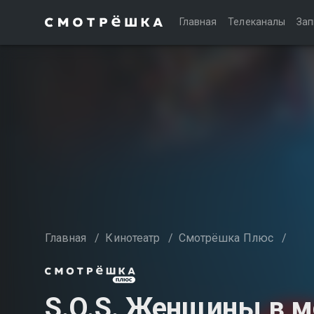
Главная
Телеканалы
Зап
Главная
/
Кинотеатр
/
Смотрёшка Плюс
/
S.O.S. Женщины в м