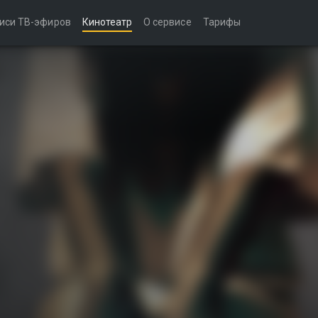
иси ТВ-эфиров
Кинотеатр
О сервисе
Тарифы