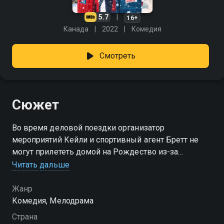
5.7
16+
Канада
2022
Комедия
Смотреть
Сюжет
Во время деловой поездки организатор
мероприятий Кейли и спортивный агент Бретт не
могут прилететь домой на Рождество из-за
снежной бури. Решив вернуться в Нью-Йорк к
Читать дальше
Рождеству, они понимают, что между ними много
общего.
Жанр
Комедия, Мелодрама
Страна