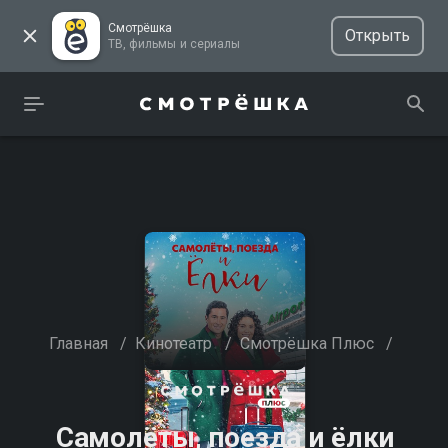
Смотрёшка
Открыть
ТВ, фильмы и сериалы
Главная
/
Кинотеатр
/
Смотрёшка Плюс
/
Самолёты, поезда и ёлки