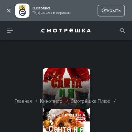
Смотрёшка
Открыть
ТВ, фильмы и сериалы
Главная
/
Кинотеатр
/
Смотрёшка Плюс
/
Санта и я