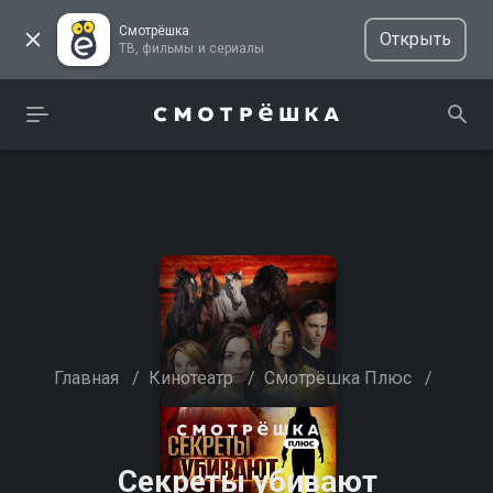
Смотрёшка
Открыть
ТВ, фильмы и сериалы
Главная
/
Кинотеатр
/
Смотрёшка Плюс
/
Секреты убивают