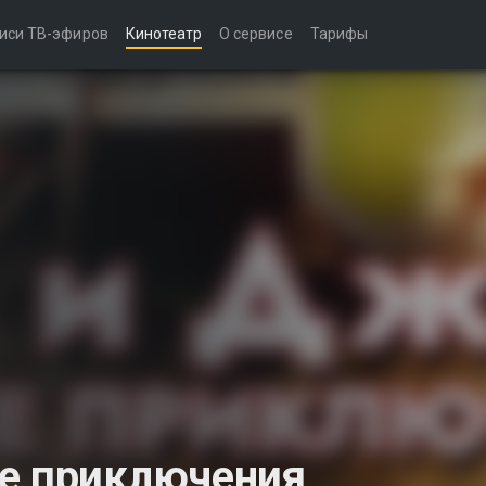
иси ТВ-эфиров
Кинотеатр
О сервисе
Тарифы
ие приключения