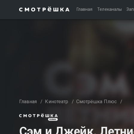
Главная
Телеканалы
Зап
Главная
/
Кинотеатр
/
Смотрёшка Плюс
/
Сэм и Джейк. Летн