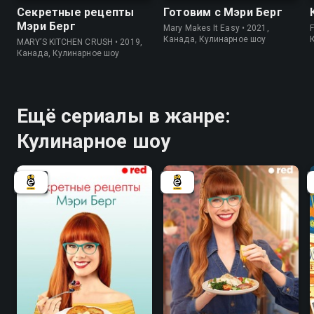
Секретные рецепты
Готовим с Мэри Берг
Мэри Берг
Mary Makes It Easy • 2021,
F
Канада, Кулинарное шоу
MARY’S KITCHEN CRUSH • 2019,
Канада, Кулинарное шоу
Ещё сериалы в жанре:
Кулинарное шоу