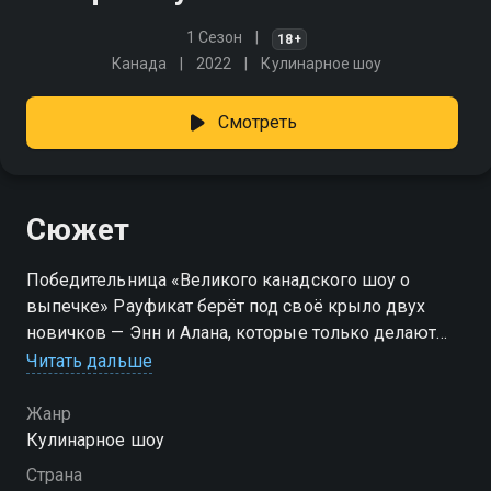
1 Сезон
18+
Канада
2022
Кулинарное шоу
Смотреть
Сюжет
Победительница «Великого канадского шоу о
выпечке» Рауфикат берёт под своё крыло двух
новичков — Энн и Алана, которые только делают
первые шаги в мире сладостей. В каждом выпуске
Читать дальше
их ждёт новое испытание: сложные текстуры,
непривычные ингредиенты, нестандартные формы
Жанр
и, конечно, авторские рецепты Рауфикат. Она
Кулинарное шоу
делится секретами, объясняет тонкости и
Страна
направляет, пока ученики стараются превратить ком