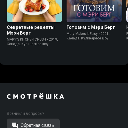
6.1
7.8
7.0
Секретные рецепты
Готовим с Мэри Берг
Мэри Берг
Mary Makes It Easy • 2021,
F
Канада, Кулинарное шоу
MARY’S KITCHEN CRUSH • 2019,
Канада, Кулинарное шоу
Возникли вопросы?
Обратная связь