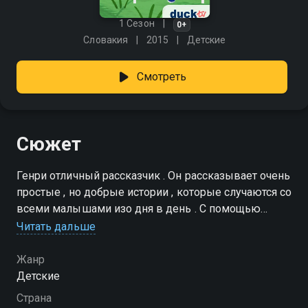
1 Сезон
0+
Словакия
2015
Детские
Смотреть
Сюжет
Генри отличный рассказчик . Он рассказывает очень
простые , но добрые истории , которые случаются со
всеми малышами изо дня в день . С помощью
своих нарисованных карточек Генри расставляет
Читать дальше
элементы истории в правильном порядке , и вуаля
всё , что он рассказывает , оживает
Жанр
Детские
Страна