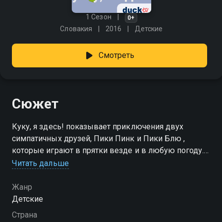
1 Сезон
0+
Словакия
2016
Детские
Смотреть
Сюжет
Куку, я здесь! показывает приключения двух
симпатичных друзей, Пики Пинк и Пики Блю ,
которые играют в прятки везде и в любую погоду.
Их жизнь полна веселья и смеха! Прятки одна из
Читать дальше
первых игр, которой научится Ваш малыш.
Жанр
Детские
Страна