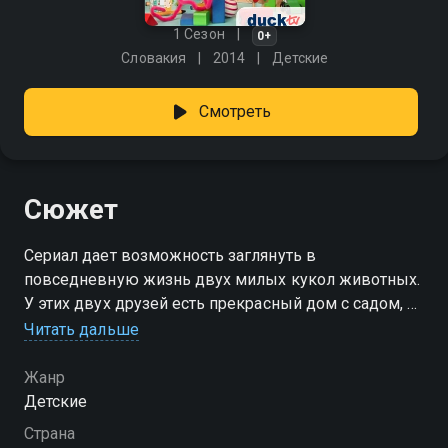
1 Сезон
0+
Словакия
2014
Детские
Смотреть
Сюжет
Сериал дает возможность заглянуть в
повседневную жизнь двух милых кукол животных.
У этих двух друзей есть прекрасный дом с садом, в
котором они работают, как родители, и играют, как
Читать дальше
играют наши маленькие зрители.
Жанр
Детские
Страна