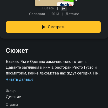
1 Сезон
0+
Словакия
2013
Детские
Смотреть
Сюжет
Базиль, Ям и Орегано замечательно готовят.
Давайте заглянем к ним в ресторан Ристо Густо и
посмотрим, какие лакомства нас ждут сегодня. Не
будет никаких сомнений в том, что полезно, а что
Читать дальше
вредно, потому что наши милые друзья всегда
предлагают нам только самое лучшее.
Жанр
Детские
Страна