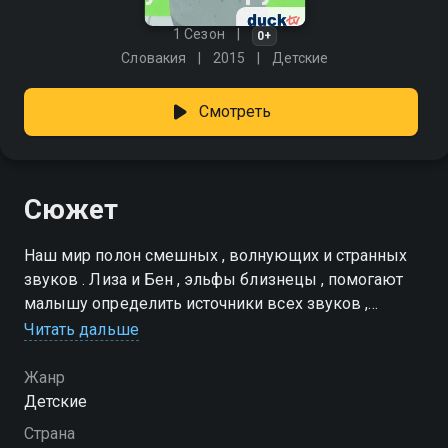
1 Сезон
0+
Словакия
2015
Детские
Смотреть
Сюжет
Наш мир полон смешных , волнующих и странных
звуков . Лиза и Бен , эльфы близнецы , помогают
малышу определить источники всех звуков ,
которые он слышит изо дня в день . Это может
Читать дальше
быть собачий лай , звонок велосипеда , звуковой
сигнал входящего сообщения или забавный скрип
Жанр
от мытья окна
Детские
Страна