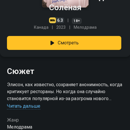
Солёная
6.3
18+
Канада
2023
Мелодрама
Смотреть
Сюжет
Элисон, как известно, сохраняет анонимность, когда
критикует рестораны. Но когда она случайно
становится популярной из-за разгрома нового
ресторана, её редактор настаивает, чтобы дала ещё
Читать дальше
один шанс шеф-повару, который как раз и
подвергся критике со стороны Сладко-Солёной.
Жанр
Мелодрама