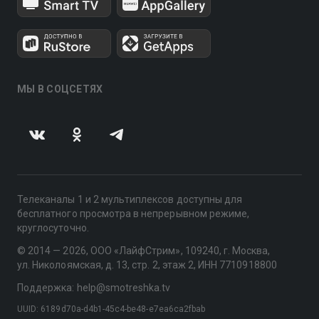
МЫ В СОЦСЕТЯХ
Телеканалы 1 и 2 мультиплексов доступны для
бесплатного просмотра в непрерывном режиме,
круглосуточно.
© 2014 — 2026, ООО «ЛайфСтрим», 109240, г. Москва,
ул. Николоямская, д. 13, стр. 2, этаж 2, ИНН 7710918800
Поддержка: help@smotreshka.tv
UUID: 6189d70a-d4b1-45c4-be48-e7ea6ca2fbab