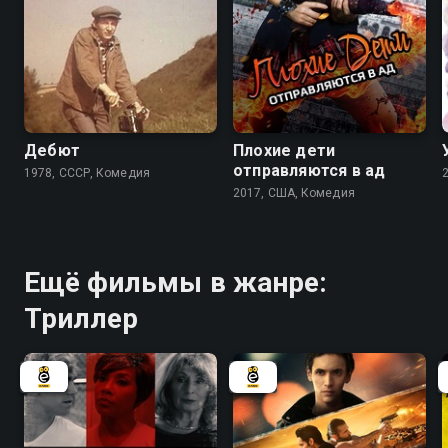
6.9
4.8
4.7
Дебют
Плохие дети
отправляются в ад
1978, СССР, Комедия
2017, США, Комедия
Ещё фильмы в жанре:
Триллер