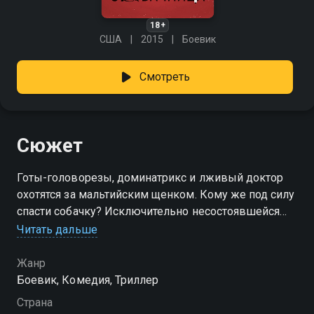
18+
США
2015
Боевик
Смотреть
Сюжет
Готы-головорезы, доминатрикс и лживый доктор
охотятся за мальтийским щенком. Кому же под силу
спасти собачку? Исключительно несостоявшейся
актрисе, которой попутно нужно успеть на
Читать дальше
прослушивание.
Жанр
Боевик, Комедия, Триллер
Страна