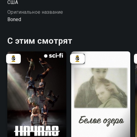
США
Оригинальное название
Boned
С этим смотрят
8.1
8.1
6.3