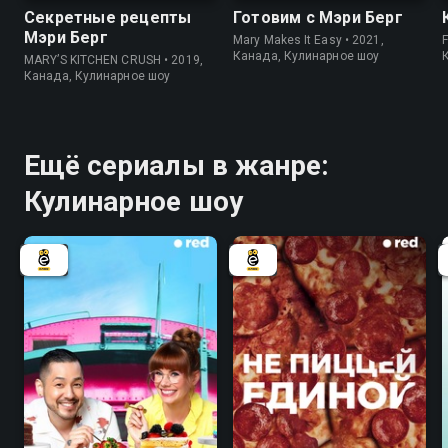
Секретные рецепты
Готовим с Мэри Берг
Мэри Берг
Mary Makes It Easy • 2021,
F
Канада, Кулинарное шоу
MARY’S KITCHEN CRUSH • 2019,
Канада, Кулинарное шоу
Ещё сериалы в жанре:
Кулинарное шоу