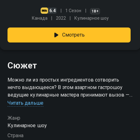
6.4
1 Сезон
18+
Канада
2022
Кулинарное шоу
Смотреть
Сюжет
Можно ли из простых ингредиентов сотворить
нечто выдающееся? В этом азартном гастрошоу
ведущие кулинарные мастера принимают вызов —
создать настоящий шедевр из того, что обычно
Читать дальше
пылится на полке. Каждый выпуск — это битва
вкусов, идей и импровизации. Участники — звёзды
Жанр
мира еды — получают скромный набор продуктов и
Кулинарное шоу
ограниченное время, чтобы удивить жюри. Без
Страна
деликатесов, без фуа-гра и трюфелей — только