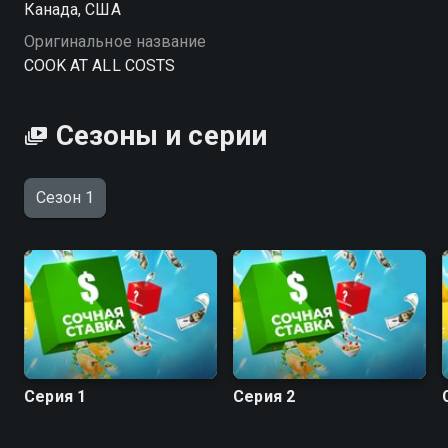
Канада, США
фантазия, опыт и страсть к своему делу. Шоу, где
Оригинальное название
кулинария становится искусством вопреки
COOK AT ALL COSTS
ограничениям. «СОЧНАЯ СТАВКА» — смотрите
онлайн в хорошем качестве.
Сезоны и серии
Сезон 1
Серия 1
Серия 2