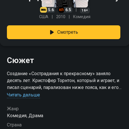
5.6
6.5
16+
США
2010
Комедия
Смотреть
Сюжет
Создание «Сострадания к прекрасному» заняло
десять лет. Кристофер Торнтон, который и играет, и
писал сценарий, парализован ниже пояса, как и его
герой, что придаёт роли искренность. Режиссёр —
Читать дальше
Марк Руффало, обладатель «Золотого глобуса». В
центре — диджей Дин из лос-анджелесской
Жанр
андеграундной сцены, который после аварии теряет
Комедия, Драма
возможность играть. Встреча с отцом Джо выводит
Страна
его из депрессии и запускает необычный путь веры.