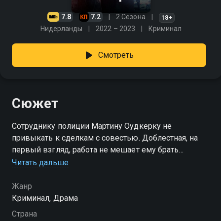
7.8
7.2
2 Сезона
18+
Нидерланды
2022 – 2023
Криминал
Смотреть
Сюжет
Сотруднику полиции Мартину Оудкерку не
привыкать к сделкам с совестью. Доблестная, на
первый взгляд, работа не мешает ему брать
большие деньги у преступников. В частности, за
Читать дальше
взятки от криминального авторитета Хэнка ван
Праага полицейский «крышует» его нелегальный
Жанр
бизнес. Когда мафиози погибает в перестрелке,
Криминал, Драма
Оудкерк вынужден признать, что власть на
Страна
вверенной ему территории захвачена убийцами. У