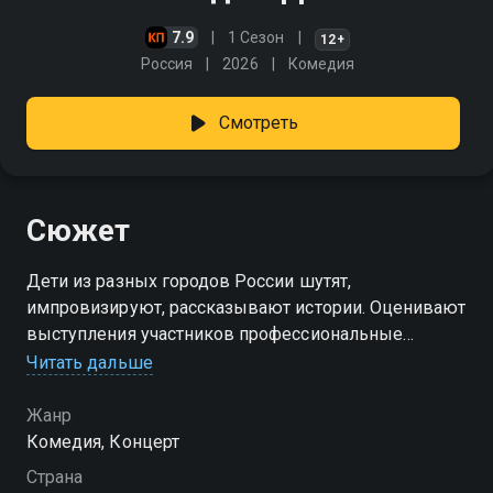
7.9
1 Сезон
12+
Россия
2026
Комедия
Смотреть
Сюжет
Дети из разных городов России шутят,
импровизируют, рассказывают истории. Оценивают
выступления участников профессиональные
комики, а затем к жюри присоединяется
Читать дальше
специальный гость — популярный блогер и артист.
Жанр
Комедия, Концерт
Страна