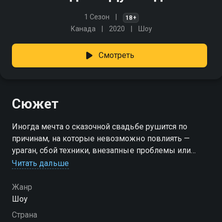
1 Сезон
18+
Канада
2020
Шоу
Смотреть
Сюжет
Иногда мечта о сказочной свадьбе рушится по
причинам, на которые невозможно повлиять —
ураган, сбой техники, внезапные проблемы или
просто невезение. Это истории пар, чьи торжества
Читать дальше
пошли не по плану и оставили после себя горький
осадок. Ведущая Джессика Малруни и дизайнер
Жанр
Каспар Хайдар берут на себя задачу всё исправить.
Шоу
Вместе они дарят героям второй шанс —
Страна
переделывают церемонии, продумывают каждый