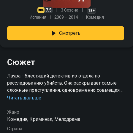
7.5
3 Сезона
18+
Испания
2009 – 2014
Комедия
Смотреть
Сюжет
Лаура - блестящий детектив из отдела по
расследованию убийств. Она раскрывает самые
сложные преступления, одновременно совмещая
очень напряженную личную и семейную жизнь.
Читать дальше
Жанр
Комедия, Криминал, Мелодрама
Страна