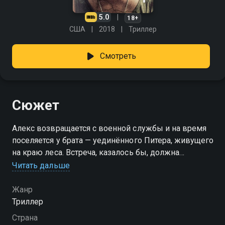
5.0
18+
США
2018
Триллер
Смотреть
Сюжет
Алекс возвращается с военной службы и на время
поселяется у брата — уединённого Питера, живущего
на краю леса. Встреча, казалось бы, должна
принести тепло, но вместо этого появляются
Читать дальше
тревожные ощущения. Алекс стал холоден,
вспыльчив и пугающе отстранён. По ночам его
Жанр
мучают приступы: он вскакивает с постели,
Триллер
бормочет числа, словно заученные мантры, и
Страна
исчезает среди деревьев. Питер старается не