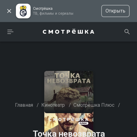
Смотрёшка
Открыть
ТВ, фильмы и сериалы
Главная
/
Кинотеатр
/
Смотрёшка Плюс
/
Точка невозврата