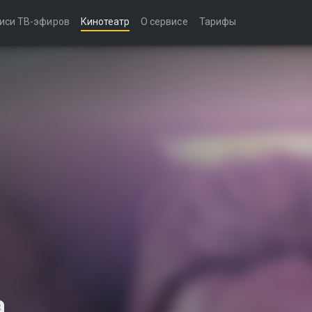
иси ТВ-эфиров
Кинотеатр
О сервисе
Тарифы
а