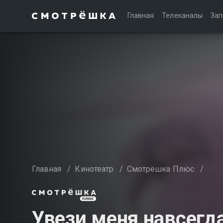
Главная
Телеканалы
Зап
Главная
/
Кинотеатр
/
Смотрёшка Плюс
/
Увези меня навсегд