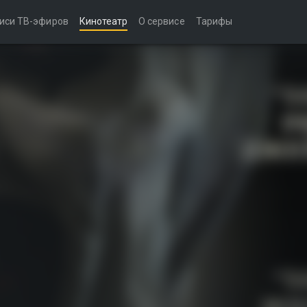
иси ТВ-эфиров
Кинотеатр
О сервисе
Тарифы