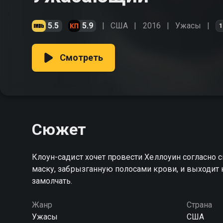
5.5
5.9
США
2016
Ужасы
1
Смотреть
Сюжет
Клоун-садист хочет провести Хеллоуин согласно
маску, забрызганную полосами крови, и выходит на охоту. Тот, кто попадётся ему на пут
замолчать.
Жанр
Страна
Ужасы
США