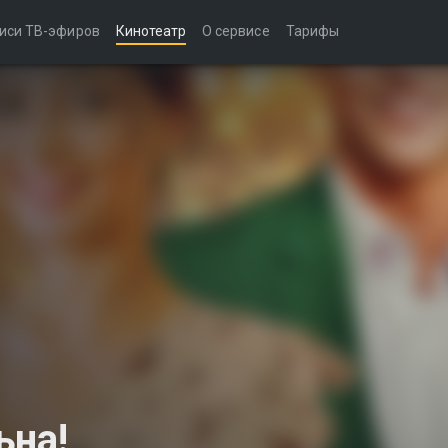
иси ТВ-эфиров
Кинотеатр
О сервисе
Тарифы
ьна!