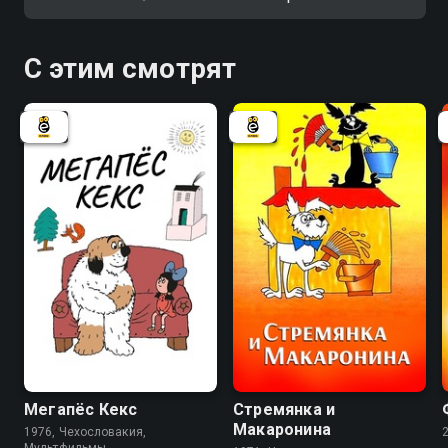
С этим смотрят
7.5
7.7
6.7
Мегапёс Кекс
Стремянка и
Макаронина
1976, Чехословакия,