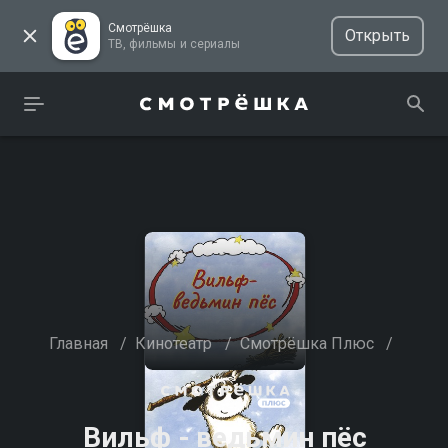
Смотрёшка
Открыть
ТВ, фильмы и сериалы
Главная
/
Кинотеатр
/
Смотрёшка Плюс
/
Вильф - ведьмин пёс