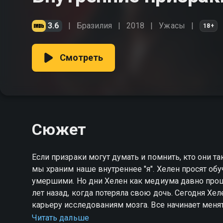
3.6
Бразилия
2018
Ужасы
18+
Смотреть
Сюжет
Если призраки могут думать и помнить, кто они та
мы храним наше внутреннее "я". Хелен просят об
умершими. Но дни Хелен как медиума давно прошл
лет назад, когда потеряла свою дочь. Сегодня Хе
карьеру исследованиям мозга. Все начинает менят
дизайн устройства, способного творить удивитель
Читать дальше