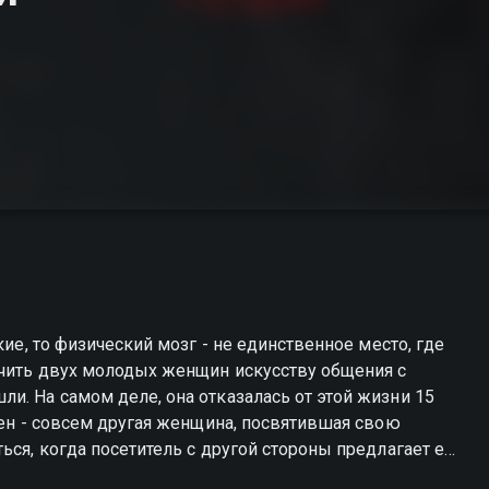
кие, то физический мозг - не единственное место, где
учить двух молодых женщин искусству общения с
и. На самом деле, она отказалась от этой жизни 15
лен - совсем другая женщина, посвятившая свою
ься, когда посетитель с другой стороны предлагает ей
ные вещи. Но во всем есть свой риск.