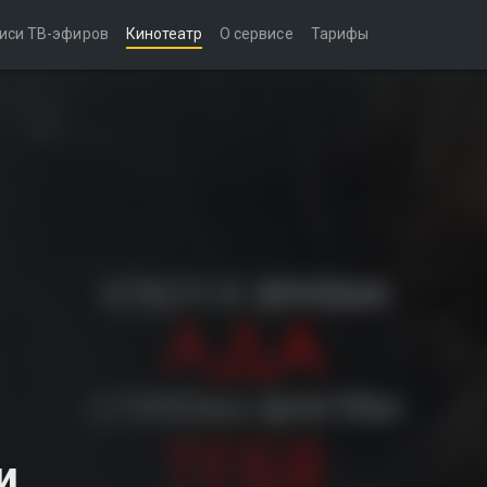
иси ТВ-эфиров
Кинотеатр
О сервисе
Тарифы
и