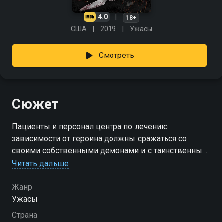
4.0
18+
США
2019
Ужасы
Смотреть
Сюжет
Пациенты и персонал центра по лечению
зависимости от героина должны сражаться со
своими собственными демонами и с таинственным
убийцей, который начинает убивать их одного за
Читать дальше
другим.
Жанр
Ужасы
Страна