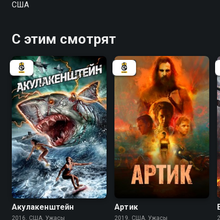
США
С этим смотрят
3.6
2.2
4.3
Акулакенштейн
Артик
2016, США, Ужасы
2019, США, Ужасы