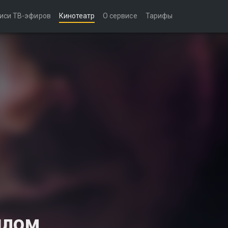
иси ТВ-эфиров
Кинотеатр
О сервисе
Тарифы
шлом