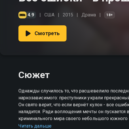
4.9
США
2015
Драма
18+
Смотреть
Сюжет
Однажды случилось то, что расшевелило последн
наркозависимого: преступники украли прекрасный
Он свято верит, что если вернёт кулон - все оши
наладится. Ради воплощения мечты он пускается 
криминального мира своего небольшого южного г
безжалостных бандитов.
Читать дальше