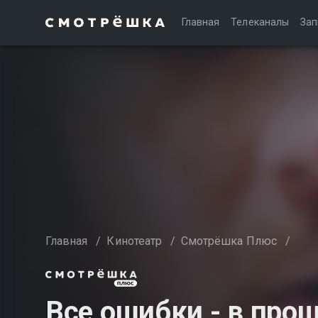
Главная
Телеканалы
Зап
Главная
/
Кинотеатр
/
Смотрёшка Плюс
/
Все ошибки - в про