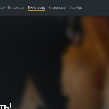
иси ТВ-эфиров
Кинотеатр
О сервисе
Тарифы
ть!