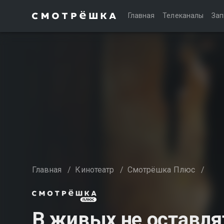
Главная
Телеканалы
Зап
Главная
/
Кинотеатр
/
Смотрёшка Плюс
/
В живых не оставля