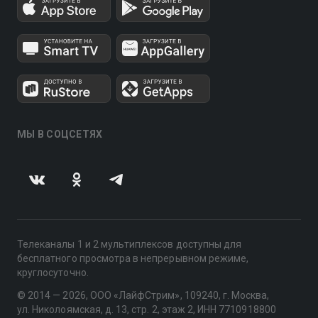
МЫ В СОЦСЕТЯХ
Телеканалы 1 и 2 мультиплексов доступны для
бесплатного просмотра в непрерывном режиме,
круглосуточно.
© 2014 — 2026, ООО «ЛайфСтрим», 109240, г. Москва,
ул. Николоямская, д. 13, стр. 2, этаж 2, ИНН 7710918800