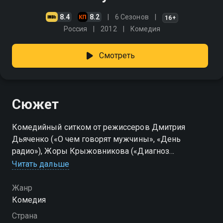
8.4
8.2
6 Сезонов
16+
Россия
2012
Комедия
Смотреть
Сюжет
Комедийный ситком от режиссеров Дмитрия
Дьяченко («О чем говорят мужчины», «День
радио»), Жоры Крыжовникова («Диагноз
""Везучая""») и Антона Федотова. В главных ролях
Читать дальше
Дмитрий Нагиев, Марк Богатырев, Дмитрий
Назаров и Елена Подкаминская. Максим Лавров по
Жанр
счастливой случайности устраивается поваром в
Комедия
модный ресторан Москвы. Для провинциального
Страна
парня из Воронежа, мечтающего о карьере шеф-