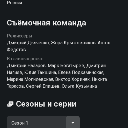
Россия
повара, это становится первым шагом на пути к
мечте. Однако для начала ему необходимо добиться
доверия и расположения Баринова, своенравного
Съёмочная команда
шеф-повара Claude Monet. Страсти накаляются и за
пределами кухни — накануне первого рабочего дня
Режиссёры
Максим провел ночь с Викторией Гончаровой, арт-
Дмитрий Дьяченко, Жора Крыжовников, Антон
директором ресторана. Сможет ли Лавров достичь
Федотов
успеха и в карьере, и в любви? Оставайтесь с нами,
В главных ролях
чтобы смотреть сериал «Кухня».
Дмитрий Назаров, Марк Богатырев, Дмитрий
Нагиев, Юлия Такшина, Елена Подкаминская,
Марина Могилевская, Виктор Хориняк, Никита
Тарасов, Сергей Епишев, Ольга Кузьмина
Сезоны и серии