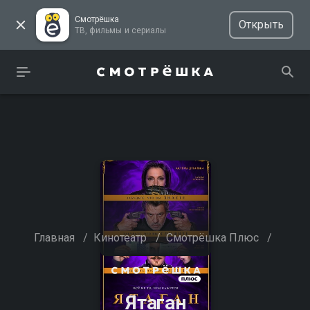
Смотрёшка
Открыть
ТВ, фильмы и сериалы
Главная
/
Кинотеатр
/
Смотрёшка Плюс
/
Ятаган