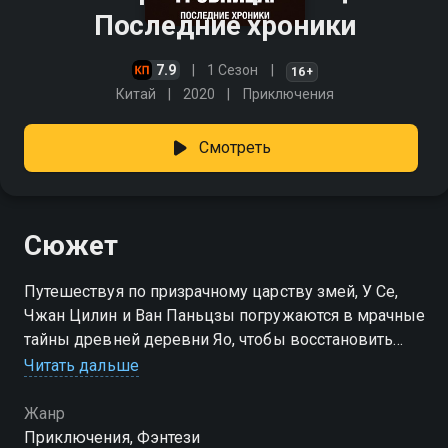
Последние хроники
7.9
1 Сезон
16+
Китай
2020
Приключения
Смотреть
Сюжет
Путешествуя по призрачному царству змей, У Се,
Чжан Цилин и Ван Паньцзы погружаются в мрачные
тайны древней деревни Яо, чтобы восстановить
утраченную память Чжан Цилина. Их поиски у
Читать дальше
границы Гуанси приводят к загадочному озеру,
полному жутких легенд и скрытых опасностей.
Жанр
Приключения, Фэнтези