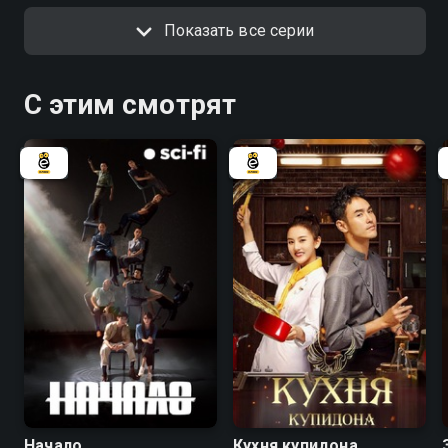
Показать все серии
С этим смотрят
8.1
8.1
8.2
7.5
Начало
Кухня купидона