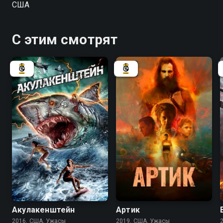
США
С этим смотрят
3.6
2.2
4.3
Акулакенштейн
Артик
2016, США, Ужасы
2019, США, Ужасы