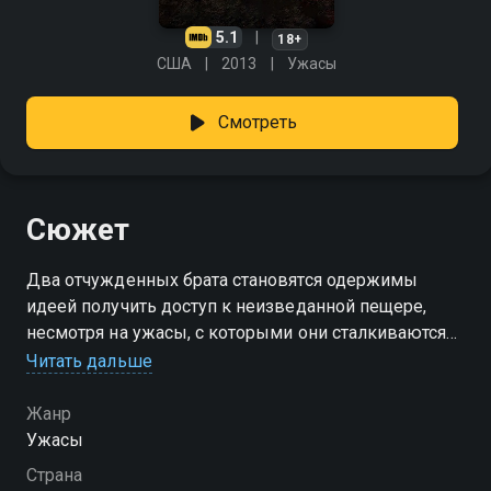
5.1
18+
США
2013
Ужасы
Смотреть
Сюжет
Два отчужденных брата становятся одержимы
идеей получить доступ к неизведанной пещере,
несмотря на ужасы, с которыми они сталкиваются
во время раскопок.
Читать дальше
Жанр
Ужасы
Страна