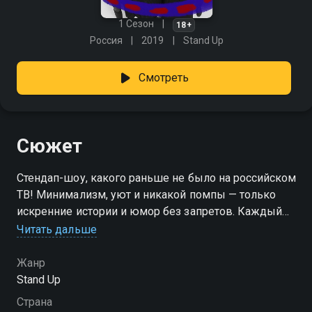
1 Сезон
18+
Россия
2019
Stand Up
Смотреть
Сюжет
Стендап-шоу, какого раньше не было на российском
ТВ! Минимализм, уют и никакой помпы — только
искренние истории и юмор без запретов. Каждый
выпуск — словно вечер в любимом клубе, куда
Читать дальше
можно заглянуть не выходя из дома. Новая волна
комедии, свежие лица и темы, которые касаются
Жанр
всех. «22 комика» — смотрите онлайн в хорошем
Stand Up
качестве.
Страна