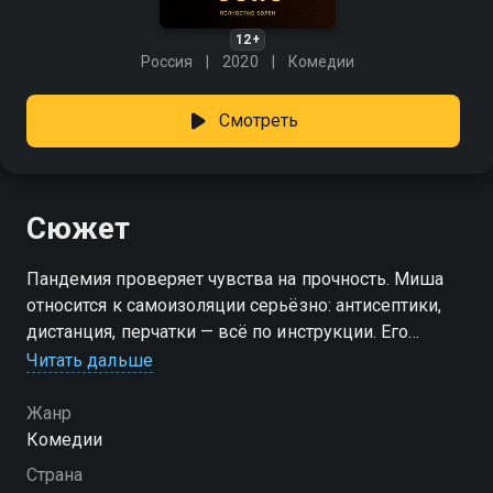
12+
Россия
2020
Комедии
Смотреть
Сюжет
Пандемия проверяет чувства на прочность. Миша
относится к самоизоляции серьёзно: антисептики,
дистанция, перчатки — всё по инструкции. Его
девушка Таня, наоборот, не верит в запреты и
Читать дальше
смотрит на всё с иронией. От её легкомыслия Мишу
просто трясёт. И чтобы доказать, что меры нужны,
Жанр
он решается на крайность. Какую? Узнаете, когда
Комедии
вирус — не главное, а нервы — уже на пределе.
Страна
«36и6» — смотрите онлайн в хорошем качестве.