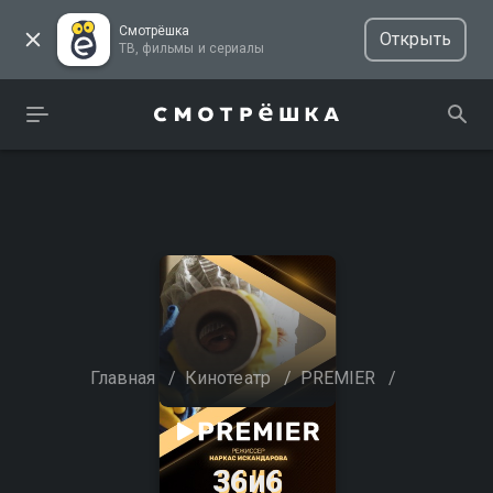
Смотрёшка
Открыть
ТВ, фильмы и сериалы
Главная
/
Кинотеатр
/
PREMIER
/
36и6