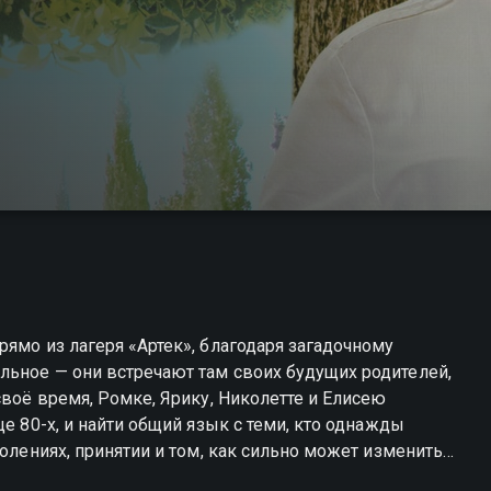
рямо из лагеря «Артек», благодаря загадочному
льное — они встречают там своих будущих родителей,
своё время, Ромке, Ярику, Николетте и Елисею
це 80-х, и найти общий язык с теми, кто однажды
колениях, принятии и том, как сильно может изменить
— смотрите онлайн в хорошем качестве.