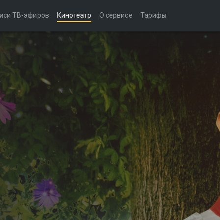
иси ТВ-эфиров
Кинотеатр
О сервисе
Тарифы