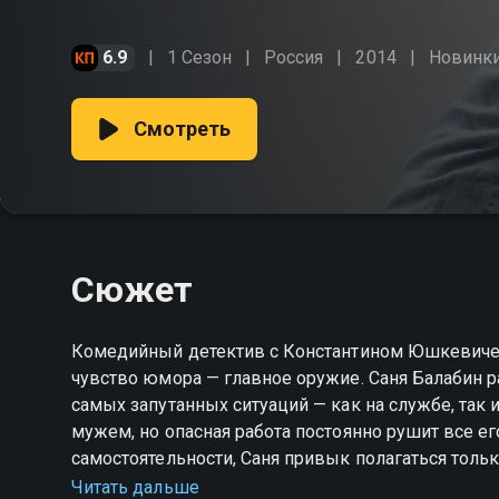
6.9
1 Сезон
Россия
2014
Новинк
Смотреть
Сюжет
Комедийный детектив с Константином Юшкевичем
чувство юмора — главное оружие. Саня Балабин р
самых запутанных ситуаций — как на службе, так 
мужем, но опасная работа постоянно рушит все е
самостоятельности, Саня привык полагаться только
всегда оказываются верные друзья, готовые прий
Читать дальше