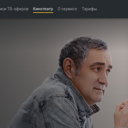
иси ТВ-эфиров
Кинотеатр
О сервисе
Тарифы