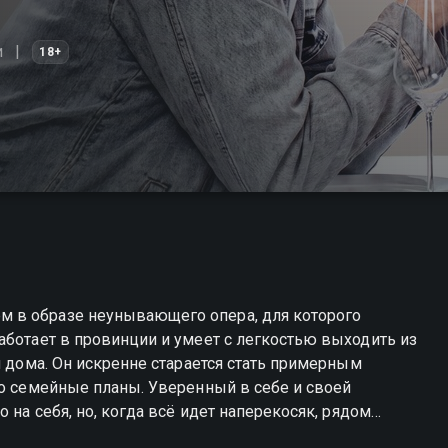
и
18+
 в образе неунывающего опера, для которого
аботает в провинции и умеет с легкостью выходить из
и дома. Он искренне старается стать примерным
го семейные планы. Уверенный в себе и своей
 на себя, но, когда всё идет наперекосяк, рядом
ти на помощь. «Балабол» — смотрите онлайн в