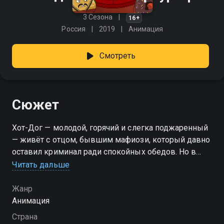
3 Сезона
16+
Россия
2019
Анимация
Смотреть
Сюжет
Хот-Дог — молодой, горячий и слегка поджаренный
— живёт с отцом, бывшим мафиози, который давно
оставил криминал ради спокойных обедов. Но в
день, когда парень собирался вступить в банду, всё
Читать дальше
летит к чертям: батя погибает при загадочных
обстоятельствах. Теперь Хот-Дог затягивает булки
Жанр
потуже и проникает в самые опасные группировки
Анимация
— от жирных до правильных. Он намерен выяснить,
Страна
кто замешан в убийстве, и подать месть с горячей