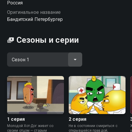
Россия
горчицей. «Бандитский Петербургер» — смотрите
Оригинальное название
онлайн в хорошем качестве.
Бандитский Петербургер
Сезоны и серии
1 серия
2 серия
Молодой Хот-Дог живет со
Не в состоянии смириться с
своим отцом — старым
открывшейся правдой,