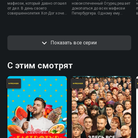
мафиози, который давно отошел
новоиспеченный Огурец решает
от дел. В день своего
докопаться до всех мафиози
совершеннолетия Хот-Дог хочет
Петербургера. Одному ему
вступить в банду, но по
тяжко придется, но хорошо, что
стечению обстоятельств
малец по имени Чупик
погибает его отец. Парень
попадается под руку!
собирает всю свою мощь в
булки и внедряется в банды
Показать все серии
вредной и полезной еды, чтобы
разобраться, кто стоит за
убийством, и отомстить.
С этим смотрят